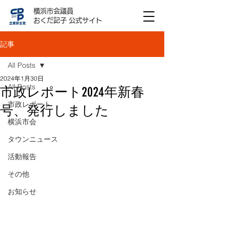
横浜市会議員
おくだ記子 公式サイト
記事
All Posts
2024年1月30日
All Posts
市政レポート2024年新春
市政レポート
号、発行しました
横浜市会
タウンニュース
活動報告
その他
お知らせ