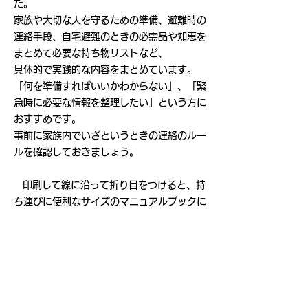
た。
家族や大切な人を守るための準備、避難時の
連絡手段、自宅避難のときの必需品や知恵を
まとめて必要な持ち物リストなど、
具体的で実践的な内容をまとめています。
「何を準備すればいいかわからない」、「緊
急時に必要な情報を整理したい」という方に
おすすめです。
事前に家族内でいざというときの連絡のルー
ルを確認しておきましょう。
印刷して線に沿って折り目をつけると、持
ち運びに便利なサイズのマニュアルブックに
なります。
家族で共有したり、日常的なチェックリスト
としてお使いいただけます。
こちらのページから無料でダウンロードいた
だけますので、ぜひご活用ください！ （お
くだ記子政務調査事務所にもあります）