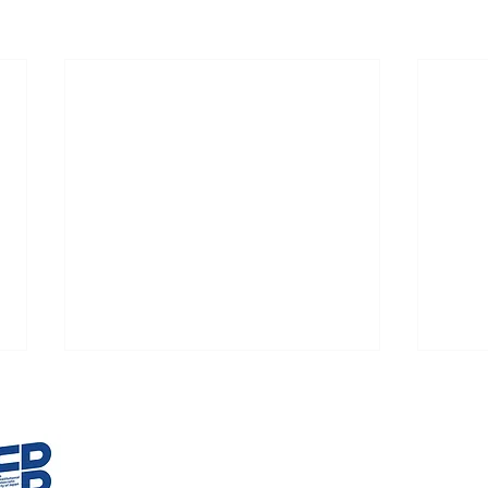
横浜市会議員おくだ記子 公式サイト
okudanoriko.vet@gmail.com
年始のご挨拶