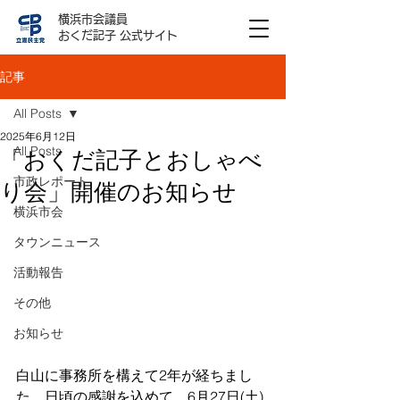
横浜市会議員
おくだ記子 公式サイト
記事
All Posts
2025年6月12日
All Posts
「おくだ記子とおしゃべ
市政レポート
り会」開催のお知らせ
横浜市会
タウンニュース
活動報告
その他
お知らせ
白山に事務所を構えて2年が経ちまし
た。日頃の感謝を込めて、6月27日(土) 