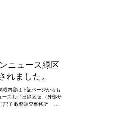
タウンニュース緑区
されました。
 掲載内容は下記ページからも
ース1月1日緑区版 （外部サ
だ 記子 政務調査事務所 〒
0 1F TEL：080-3361-3691