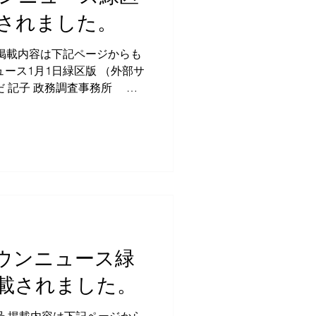
されました。
 掲載内容は下記ページからも
ース1月1日緑区版 （外部サ
だ 記子 政務調査事務所 〒
0 1F TEL：080-3361-3691
okudanoriko.vet@gmail.com
7日タウンニュース緑
載されました。