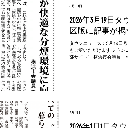
3月19日
2026年3月19
区版に記事が掲
タウンニュース：3月19日
もご覧いただけます タウンニ
部サイト） 横浜市会議員 
〒226-0006 横浜市緑区白山2-7-
3691 FAX：045-933-3690 E
okudanoriko.vet@gmail.com
1月4日
2026年1月1日