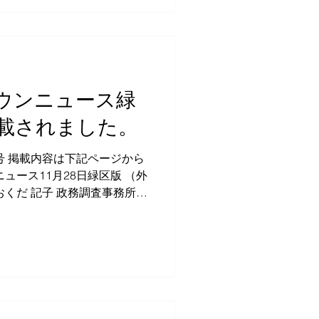
8日タウンニュース緑
載されました。
から
ュース11月28日緑区版 （外
おくだ 記子 政務調査事務所
30 1F...