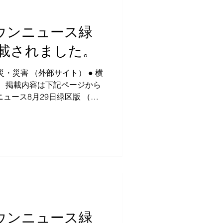
日タウンニュース緑
載されました。
災・災害 （外部サイト） ● 横
） 掲載内容は下記ページから
ュース8月29日緑区版 （外
くだ 記子 政務調査事務
日タウンニュース緑