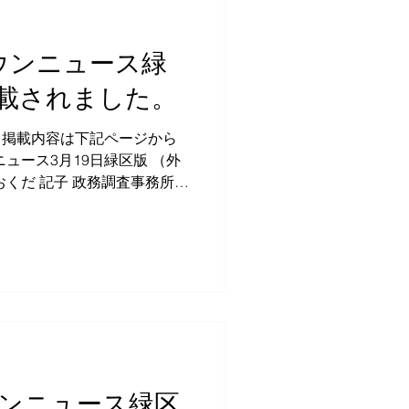
日タウンニュース緑
載されました。
号 掲載内容は下記ページから
ュース3月19日緑区版 （外
おくだ 記子 政務調査事務所
30 1F TEL：080-3361-
-mail：
タウンニュース緑区